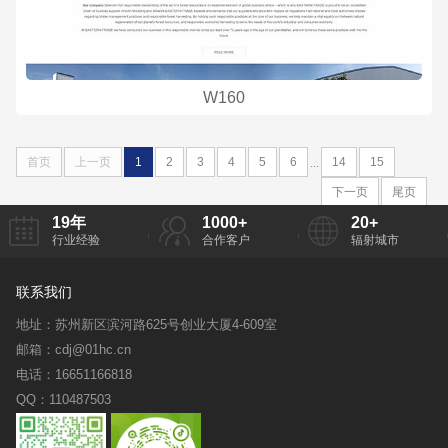
W160
首页
上一页
1
2
3
4
5
6
14
15
...
下一页
尾页
19
年
1000
+
20
+
行业经验
合作客户
辐射城市
联系我们
地址：苏州新区滨河路625号创业大厦4-609室
邮箱：cdj@01hc.cn
电话：16651166818
QQ：110487503