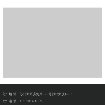
地 址：苏州新区滨河路625号创业大厦4-609
电 话：139 1314 4969