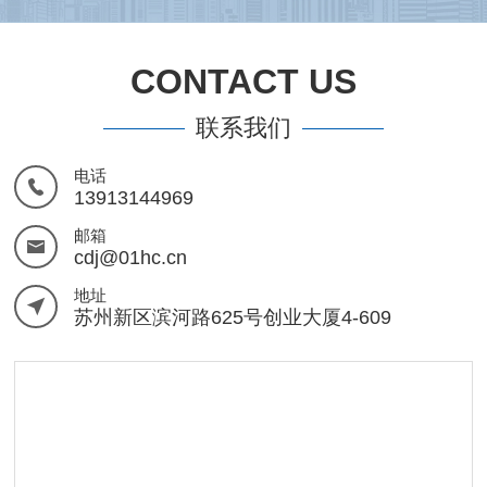
CONTACT US
联系我们
电话
13913144969
邮箱
cdj@01hc.cn
地址
苏州新区滨河路625号创业大厦4-609