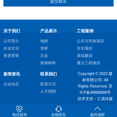
关于我们
产品展示
工程案例
公司简介
地材
公共与市政项目
企业文化
管材
住宅项目
资质荣誉
五金
基础建设
装饰材料
重点工程项目
Copyright © 2022 建
新闻资讯
联系我们
材有限公司. All
企业动态
联系方式
Rights Reserved.
苏
人才招聘
ICP备88888888号
技术支持：汇成传媒
电话咨询
在线留言
返回顶部