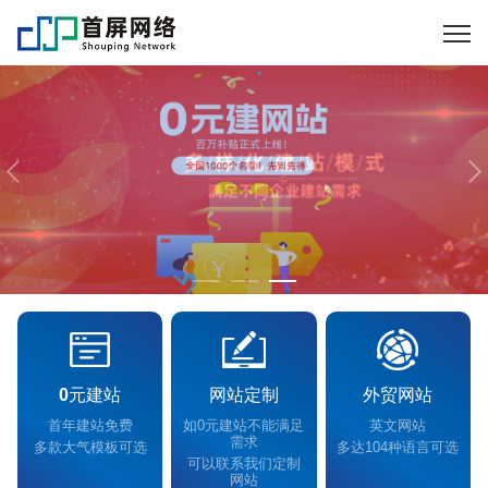
0
元建站
网站定制
外贸网站
首年建站免费
如0元建站不能满足
英文网站
需求
多款大气模板可选
多达104种语言可选
可以联系我们定制
网站