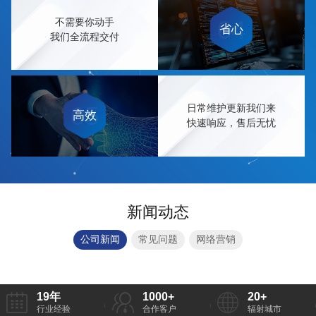
04
不需要你动手
省心
我们全流程交付
05
日常维护更新我们来
高效
快速响应，售后无忧
新闻动态
公司新闻
常见问题
网络营销
19
年
1000
+
20
+
行业经验
合作客户
辐射城市