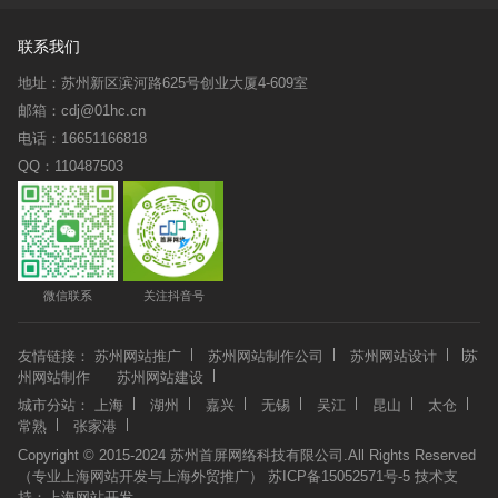
联系我们
地址：苏州新区滨河路625号创业大厦4-609室
邮箱：cdj@01hc.cn
电话：16651166818
QQ：110487503
微信联系
关注抖音号
友情链接：
苏州网站推广
苏州网站制作公司
苏州网站设计
苏
州网站制作
苏州网站建设
城市分站：
上海
湖州
嘉兴
无锡
吴江
昆山
太仓
常熟
张家港
Copyright © 2015-2024 苏州首屏网络科技有限公司.All Rights Reserved
（专业上海网站开发与上海外贸推广）
苏ICP备15052571号-5
技术支
持：
上海网站开发