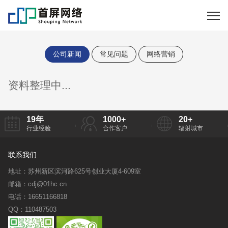
公司新闻
常见问题
网络营销
资料整理中...
19
年
1000
+
20
+
行业经验
合作客户
辐射城市
联系我们
地址：苏州新区滨河路625号创业大厦4-609室
邮箱：cdj@01hc.cn
电话：16651166818
QQ：110487503