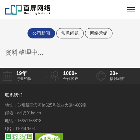
公司新闻
常见问题
网络营销
资料整理中...
19
年
1000
+
20
+
行业经验
合作客户
辐射城市
联系我们
地址：苏州新区滨河路625号创业大厦4-609室
邮箱：cdj@01hc.cn
电话：16651166818
QQ：110487503