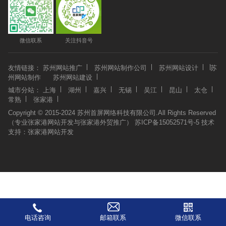
微信联系
关注抖音号
友情链接：
苏州网站推广
苏州网站制作公司
苏州网站设计
苏
州网站制作
苏州网站建设
城市分站：
上海
湖州
嘉兴
无锡
吴江
昆山
太仓
常熟
张家港
Copyright © 2015-2024 苏州首屏网络科技有限公司.All Rights Reserved
（专业张家港网站开发与张家港外贸推广）
苏ICP备15052571号-5
技术
支持：
张家港网站开发
电话咨询
邮箱联系
微信联系