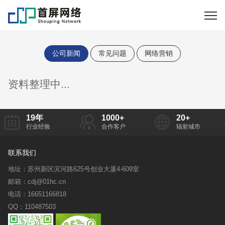
公司新闻
常见问题
网络营销
资料整理中...
19
年
1000
+
20
+
行业经验
合作客户
辐射城市
联系我们
地址：苏州新区滨河路625号创业大厦4-609室
邮箱：cdj@01hc.cn
电话：16651166818
QQ：110487503