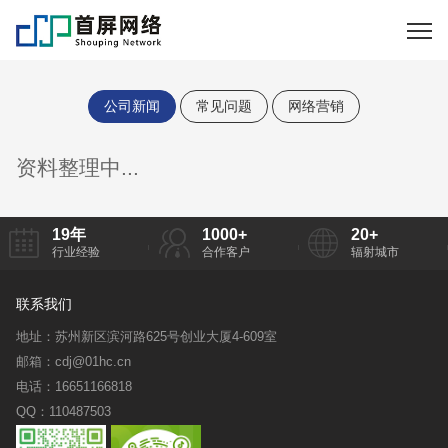
公司新闻
常见问题
网络营销
资料整理中...
19
年
1000
+
20
+
行业经验
合作客户
辐射城市
联系我们
地址：苏州新区滨河路625号创业大厦4-609室
邮箱：cdj@01hc.cn
电话：16651166818
QQ：110487503