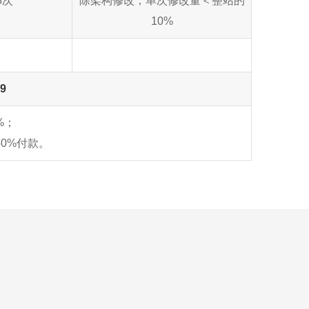
8次
除架构修改，单次修改量＜整站的
10%
69
%；
0%付款。