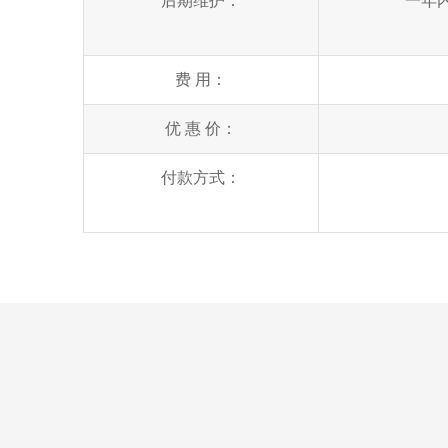
后期维护：
一年
费 用：
优 惠 价：
付款方式：