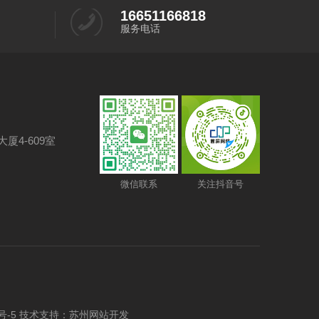
16651166818
服务电话
厦4-609室
微信联系
关注抖音号
号-5
技术支持：
苏州网站开发